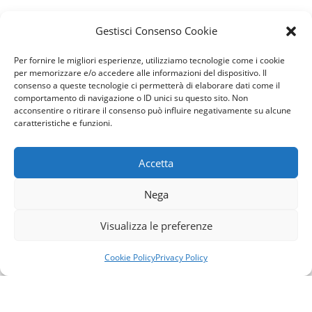
MARCHI TRATTATI
Gestisci Consenso Cookie
ALCA – DOPLA – BIBO – OKAY – SCOTTON – PAPER DI – FIRMA –
GOLD PLAST
Per fornire le migliori esperienze, utilizziamo tecnologie come i cookie
per memorizzare e/o accedere alle informazioni del dispositivo. Il
consenso a queste tecnologie ci permetterà di elaborare dati come il
comportamento di navigazione o ID unici su questo sito. Non
Ottimizza il Tuo Business
acconsentire o ritirare il consenso può influire negativamente su alcune
caratteristiche e funzioni.
con i Nostri Prodotti per Imballaggio e Monouso da
Tavola!
Accetta
Nega
Contattaci
Visualizza le preferenze
Cookie Policy
Privacy Policy